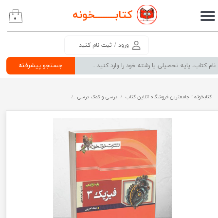
کتابــــــــ
خونه
۰
حساب کاربری من
تغییر گذر واژه
ورود
/
ثبت نام کنید
سفارشات
جستجو پیشرفته
خروج از حساب کاربری
کتابخونه ! جامعترین فروشگاه آنلاین کتاب
درسی و کمک درسی
پرفروش ترین کتب کمک درسی