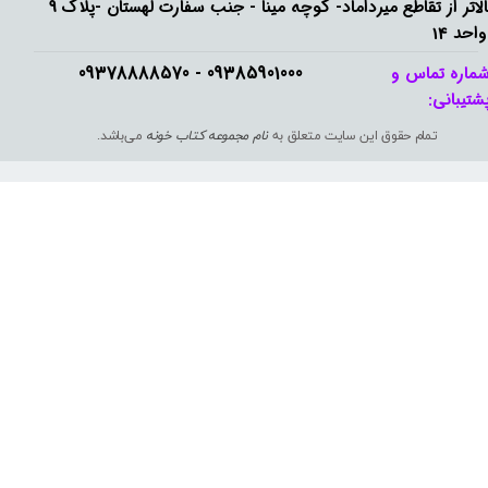
بالاتر از تقاطع میرداماد- کوچه مینا - جنب سفارت لهستان -پلاک 9
واحد 14
09385901000 - 09378888570​​​​​​​
ماره تماس و
شتیبانی: ​​​​​​​
تمام حقوق این سایت متعلق به
نام مجموعه کتاب خونه
می‌باشد.