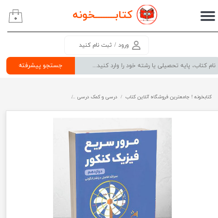
کتابــــــــ
خونه
۰
حساب کاربری من
تغییر گذر واژه
ورود
/
ثبت نام کنید
سفارشات
جستجو پیشرفته
خروج از حساب کاربری
کتابخونه ! جامعترین فروشگاه آنلاین کتاب
درسی و کمک درسی
پرفروش ترین کتب کمک درسی