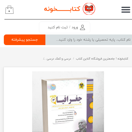
کتابــــــــ
خونه
۰
حساب کاربری من
تغییر گذر واژه
ورود
/
ثبت نام کنید
سفارشات
جستجو پیشرفته
خروج از حساب کاربری
کتابخونه ! جامعترین فروشگاه آنلاین کتاب
درسی و کمک درسی
پرفروش ترین کتب کمک درسی