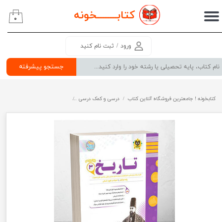
کتابــــــــ
خونه
۰
حساب کاربری من
تغییر گذر واژه
ورود
/
ثبت نام کنید
سفارشات
جستجو پیشرفته
خروج از حساب کاربری
کتابخونه ! جامعترین فروشگاه آنلاین کتاب
درسی و کمک درسی
پرفروش ترین کتب کمک درسی