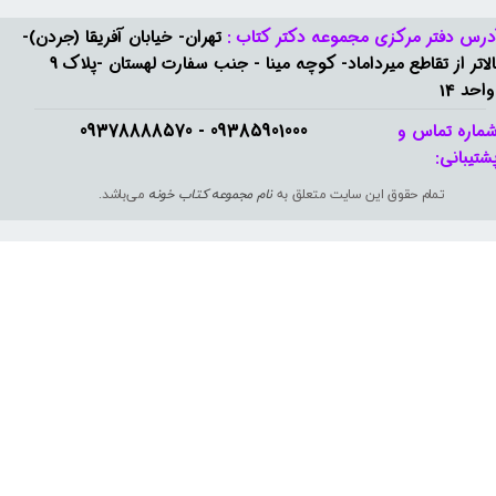
درس دفتر مرکزی مجموعه دکتر کتاب :
تهران- خیابان آفریقا (جردن)-
بالاتر از تقاطع میرداماد- کوچه مینا - جنب سفارت لهستان -پلاک 9
واحد 14
09385901000 - 09378888570​​​​​​​
ماره تماس و
شتیبانی: ​​​​​​​
تمام حقوق این سایت متعلق به
نام مجموعه کتاب خونه
می‌باشد.