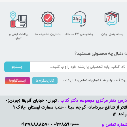
بسته بندی ایمن
پشتیبانی ۲۴ ساعته
بالاترین تخفیف ها
پرداخت ایمن و ​​​​​​​
آسان
ه دنبال چه محصولی هستید؟
جستجو
روشگاه ما را در شبکه‌های اجتماعی دنبال کنید:
درس دفتر مرکزی مجموعه دکتر کتاب :
تهران- خیابان آفریقا (جردن)-
بالاتر از تقاطع میرداماد- کوچه مینا - جنب سفارت لهستان -پلاک 9
واحد 14
09385901000 - 09378888570​​​​​​​
ماره تماس و