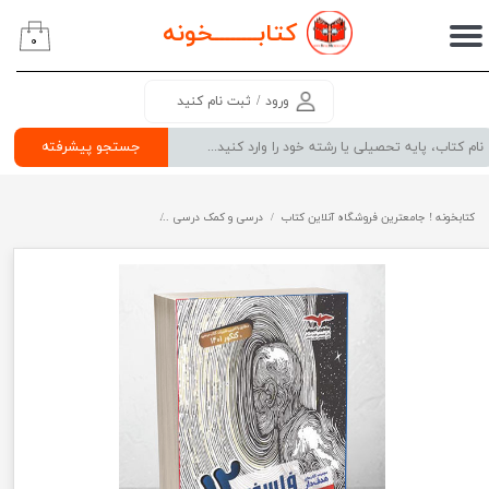
کتابــــــــ
خونه
۰
حساب کاربری من
تغییر گذر واژه
ورود
/
ثبت نام کنید
سفارشات
جستجو پیشرفته
خروج از حساب کاربری
کتابخونه ! جامعترین فروشگاه آنلاین کتاب
درسی و کمک درسی
پرفروش ترین کتب کمک درسی