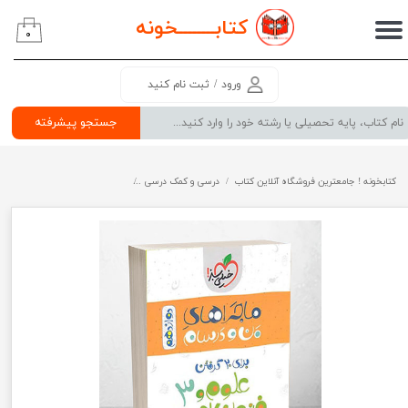
کتابــــــــ
خونه
۰
حساب کاربری من
تغییر گذر واژه
ورود
/
ثبت نام کنید
سفارشات
جستجو پیشرفته
خروج از حساب کاربری
کتابخونه ! جامعترین فروشگاه آنلاین کتاب
درسی و کمک درسی
پرفروش ترین کتب کمک درسی