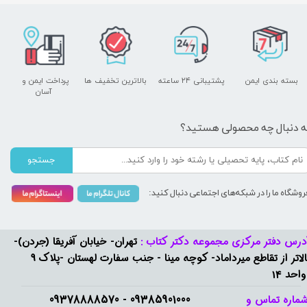
بسته بندی ایمن
پشتیبانی ۲۴ ساعته
بالاترین تخفیف ها
پرداخت ایمن و ​​​​​​​
آسان
ه دنبال چه محصولی هستید؟
جستجو
روشگاه ما را در شبکه‌های اجتماعی دنبال کنید:
درس دفتر مرکزی مجموعه دکتر کتاب :
تهران- خیابان آفریقا (جردن)-
بالاتر از تقاطع میرداماد- کوچه مینا - جنب سفارت لهستان -پلاک 9
واحد 14
09385901000 - 09378888570​​​​​​​
ماره تماس و