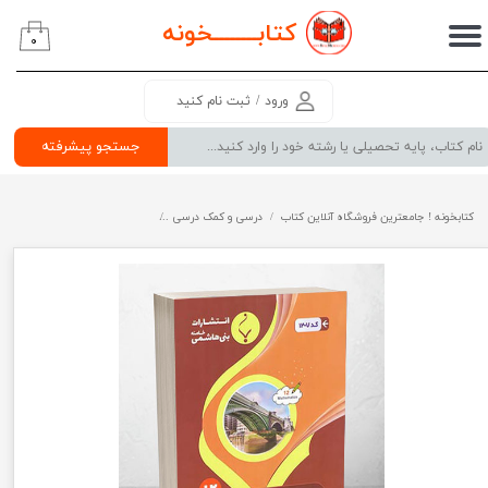
کتابــــــــ
خونه
۰
حساب کاربری من
تغییر گذر واژه
ورود
/
ثبت نام کنید
سفارشات
جستجو پیشرفته
خروج از حساب کاربری
کتابخونه ! جامعترین فروشگاه آنلاین کتاب
درسی و کمک درسی
پرفروش ترین کتب کمک درسی