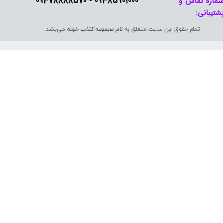
09385901000 - 09378888570​​​​​​​
ماره تماس و
شتیبانی: ​​​​​​​
تمام حقوق این سایت متعلق به
نام مجموعه کتاب خونه
می‌باشد.