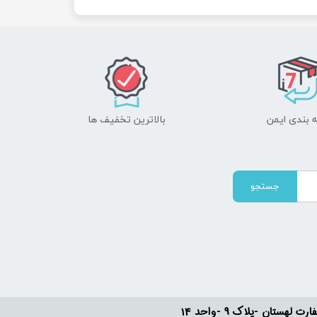
 بندی ایمن
بالاترین تخفیف ها
جستجو
ستان -پلاک 9 -واحد 14