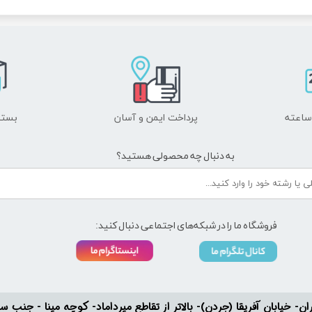
پرداخت ایمن و ​​​​​​​آسان
بسته
به دنبال چه محصولی هستید؟
فروشگاه ما را در شبکه‌های اجتماعی دنبال کنید:
ان- خیابان آفریقا (جردن)- بالاتر از تقاطع میرداماد- کوچه مینا - جنب سفارت له