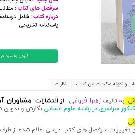
کتب پایه دوازدهم ریاضی فیزیک
سرفصل های کتاب :
مطالب 
درباره کتاب :
شامل درسنامه
پاسخنامه تشریحی
تماعی
یاسی
افزودن به سبد خری
ب و نمونه صفحات این کتاب
نظرات
زهرا فروغی
مشاوران آ
وزش
به تالیف
از
انتشارات
 کنکور سراسری در رشته علوم انسانی
نگارش و تدوین 
زش
ن تغییرات سرفصل های کتب درسی اعلام شده از طرف