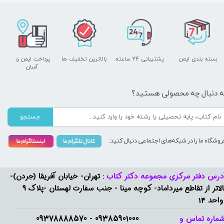
بسته بندی ایمن
پشتیبانی ۲۴ ساعته
بالاترین تخفیف ها
پرداخت ایمن و ​​​​​​​
آسان
ه دنبال چه محصولی هستید؟
جستجو
روشگاه ما را در شبکه‌های اجتماعی دنبال کنید:
درس دفتر مرکزی مجموعه دکتر کتاب :
تهران- خیابان آفریقا (جردن)-
بالاتر از تقاطع میرداماد- کوچه مینا - جنب سفارت لهستان -پلاک 9
واحد 14
09385901000 - 09378888570​​​​​​​
ماره تماس و