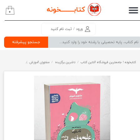
کتابــــــــ
خونه
۰
حساب کاربری من
تغییر گذر واژه
ورود
/
ثبت نام کنید
سفارشات
جستجو پیشرفته
خروج از حساب کاربری
کتابخونه ! جامعترین فروشگاه آنلاین کتاب
ناشرین برگزیده
مشاوران آموزش
تستیک علوم و فنون