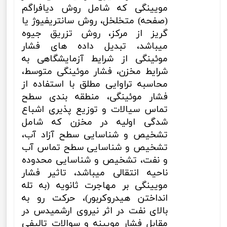
مویینگی که شامل روش دیافراگم
(صفحه) متخلخل، روش سانتریفیوژ یا
گریز از مرکز، روش تزریق جیوه
میباشد، تبدیل داده های فشار
موئینگی از شرایط آزمایشگاهی به
شرایط مخزن، فشار موئینگی متوسط،
محاسبه تراوایی مطلق با استفاده از
فشار موئینگی، منطقه بندی سطح
تماس سیالات و توزیع پذیری اشباع
شدگی اولیه در مخزن که شامل
تشخیص و شناسایی سطح آزاد آب،
تشخیص و شناسایی سطح تماس آب
و نفت، تشخیص و شناسایی محدوده
ناحیه انتقالی میباشد، تاثیر فشار
مویینگی بر مهاجرت ثانویه (به تله
انداختن هیدروکربور)، حرکت رو به
بالای نفت در اثر نیروی ارشمیدس در
مقابل فشار مویینه و سوالات تالیفی