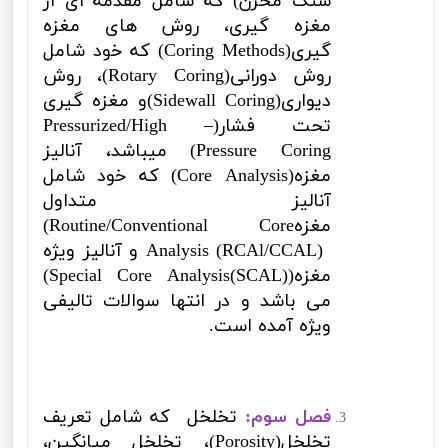
سنگ مخزن) که شامل مقدمه ای از
مغزه گیری، روش های مغزه
گیری(
Coring Methods
) که خود شامل
روش دورانی(
Rotary Coring
)، روش
دیواری(
Sidewall Coring
)و مغزه گیری
تحت فشار(
Pressurized/High –
Pressure Coring
) میباشد، آنالیز
مغزه(
Core Analysis
) که خود شامل
آنالیز متداول
مغزه
(Routine/Conventional Core
Analysis (RCAl/CCAL)
و آنالیز ویژه
مغزه
(Special Core Analysis(SCAL))
می باشد و در انتها سوالات تالیفی
ویژه آمده است.
فصل سوم:
تخلخل که شامل تعریف
تخلخل
(
Porosity
)، تخلخل میانگین،