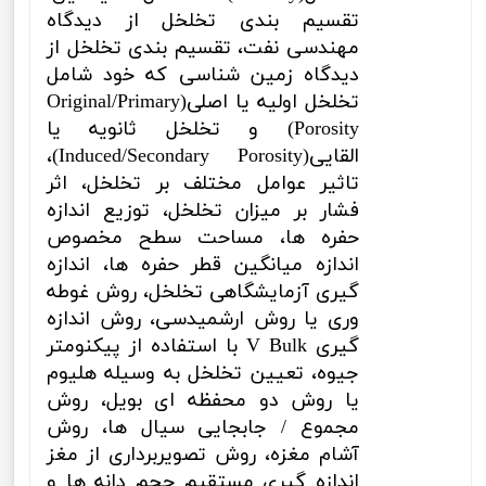
تقسیم بندی تخلخل از دیدگاه
مهندسی نفت، تقسیم بندی تخلخل از
دیدگاه زمین شناسی که خود شامل
تخلخل اولیه یا اصلی(
Original/Primary
Porosity
) و تخلخل ثانویه یا
القایی
(Induced/Secondary Porosity)
،
تاثیر عوامل مختلف بر تخلخل، اثر
فشار بر میزان تخلخل،
توزیع اندازه
حفره ها، مساحت سطح مخصوص
اندازه میانگین قطر حفره ها، اندازه
گیری آزمایشگاهی تخلخل، روش غوطه
وری یا روش ارشمیدسی، روش اندازه
گیری
V Bulk
با استفاده از پیکنومتر
جیوه، تعیین تخلخل به وسیله هلیوم
یا روش دو محفظه ای بویل، روش
مجموع / جابجایی سیال ها، روش
آشام مغزه، روش تصویربرداری از مغز
اندازه گیری مستقیم حجم دانه ها و