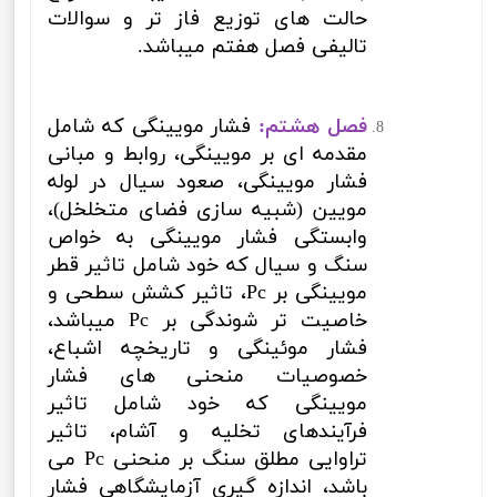
حالت های توزیع فاز تر و سوالات
تالیفی فصل هفتم میباشد.
فصل هشتم:
فشار مویینگی که شامل
مقدمه ای بر مویینگی، روابط و مبانی
فشار مویینگی، صعود سیال در لوله
مویین (شبیه سازی فضای متخلخل)،
وابستگی فشار مویینگی به خواص
سنگ و سیال که خود شامل تاثیر قطر
مویینگی بر
Pc
،
تاثیر کشش سطحی و
خاصیت تر شوندگی بر
Pc
میباشد،
فشار موئینگی و تاریخچه اشباع،
خصوصیات منحنی های فشار
مویینگی که خود شامل تاثیر
فرآیندهای تخلیه و آشام، تاثیر
تراوایی مطلق سنگ بر منحنی
Pc
می
باشد،
اندازه گیری آزمایشگاهی فشار