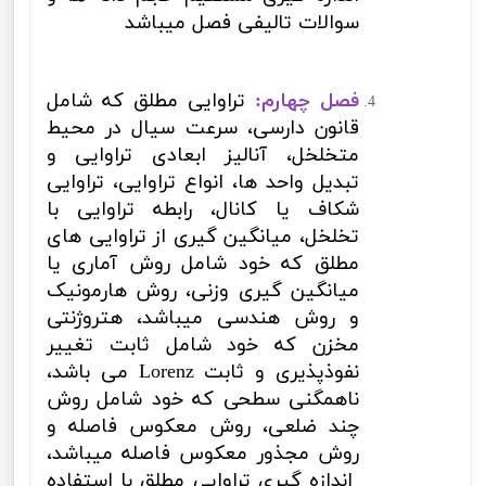
سوالات تالیفی فصل میباشد
فصل چهارم:
تراوایی مطلق که شامل
قانون دارسی، سرعت سیال در محیط
متخلخل، آنالیز ابعادی تراوایی و
تبدیل واحد ها، انواع تراوایی، تراوایی
شکاف یا کانال، رابطه تراوایی با
تخلخل، میانگین گیری از تراوایی های
مطلق که خود شامل روش آماری یا
میانگین گیری وزنی، روش هارمونیک
و روش هندسی میباشد، هتروژنتی
مخزن که خود شامل ثابت تغییر
نفوذپذیری و ثابت
Lorenz
می باشد،
ناهمگنی سطحی که خود شامل روش
چند ضلعی، روش معکوس فاصله و
روش مجذور معکوس فاصله میباشد،
اندازه گیری تراوایی مطلق با استفاده