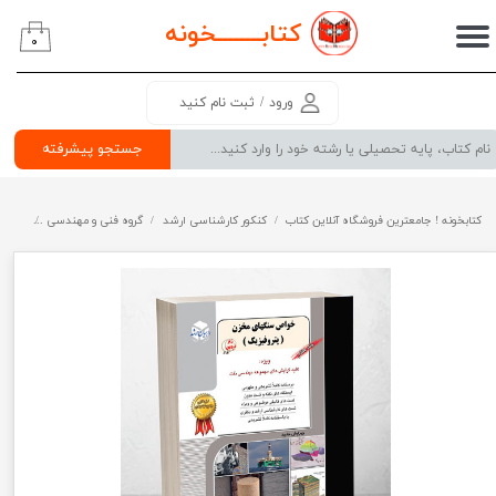
کتابــــــــ
خونه
۰
حساب کاربری من
تغییر گذر واژه
ورود
/
ثبت نام کنید
سفارشات
جستجو پیشرفته
خروج از حساب کاربری
کتابخونه ! جامعترین فروشگاه آنلاین کتاب
کنکور کارشناسی ارشد
گروه فنی و مهندسی
راهیان