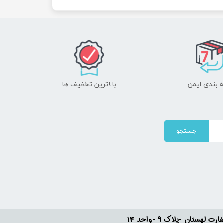
 بندی ایمن
بالاترین تخفیف ها
جستجو
ستان -پلاک 9 -واحد 14