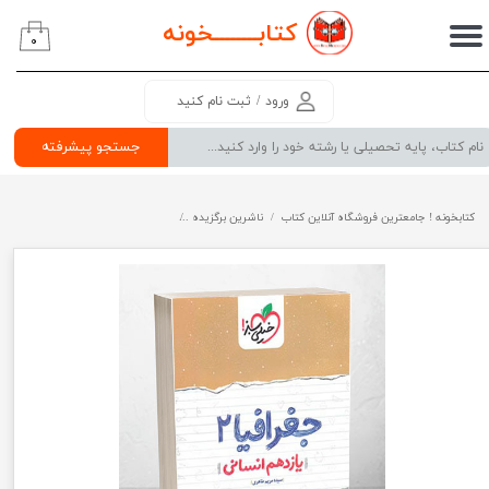
کتابــــــــ
خونه
۰
حساب کاربری من
تغییر گذر واژه
ورود
/
ثبت نام کنید
سفارشات
جستجو پیشرفته
خروج از حساب کاربری
کتابخونه ! جامعترین فروشگاه آنلاین کتاب
ناشرین برگزیده
شب امتحان جغرافیا یازدهم خیلی سبز