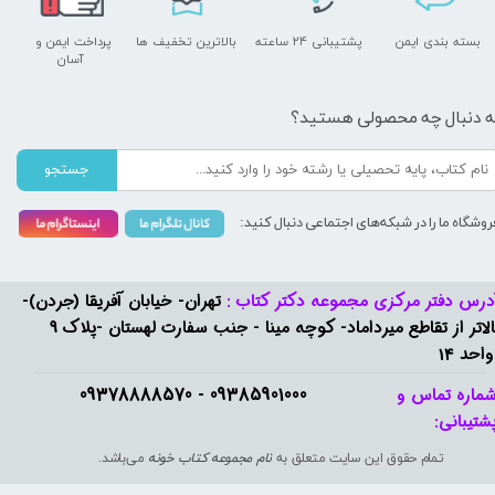
بسته بندی ایمن
پشتیبانی ۲۴ ساعته
بالاترین تخفیف ها
پرداخت ایمن و ​​​​​​​
آسان
ه دنبال چه محصولی هستید؟
جستجو
روشگاه ما را در شبکه‌های اجتماعی دنبال کنید:
درس دفتر مرکزی مجموعه دکتر کتاب :
تهران- خیابان آفریقا (جردن)-
بالاتر از تقاطع میرداماد- کوچه مینا - جنب سفارت لهستان -پلاک 9
واحد 14
09385901000 - 09378888570​​​​​​​
ماره تماس و
شتیبانی: ​​​​​​​
تمام حقوق این سایت متعلق به
نام مجموعه کتاب خونه
می‌باشد.