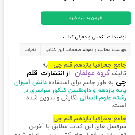
افزودن به سبد خرید
توضیحات تکمیلی و معرفی کتاب
فهرست مطالب و نمونه صفحات این کتاب
نظرات
جامع جغرافیا یازدهم قلم چی
به
گروه مولفان
قلم
تالیف
از
انتشارات
چی
به طور جامع برای استفاده
دانش آموزان
پایه یازدهم و داوطلبین کنکور سراسری در
رشته علوم انسانی
نگارش و تدوین شده
است.
جامع جغرافیا یازدهم قلم چی
سرفصل های این کتاب مطابق با آخرین