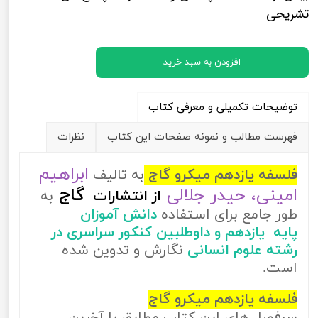
تشریحی
افزودن به سبد خرید
توضیحات تکمیلی و معرفی کتاب
فهرست مطالب و نمونه صفحات این کتاب
نظرات
ابراهیم
فلسفه یازدهم میکرو گاج
به تالیف
امینی، حیدر جلالی
گاج
از
انتشارات
به
طور جامع برای استفاده
دانش آموزان
پایه یازدهم و داوطلبین کنکور سراسری در
رشته علوم انسانی
نگارش و تدوین شده
است.
فلسفه یازدهم میکرو گاج