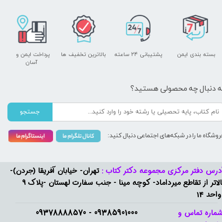
بسته بندی ایمن
پشتیبانی ۲۴ ساعته
بالاترین تخفیف ها
پرداخت ایمن و ​​​​​​​
آسان
ه دنبال چه محصولی هستید؟
جستجو
روشگاه ما را در شبکه‌های اجتماعی دنبال کنید:
درس دفتر مرکزی مجموعه دکتر کتاب :
تهران- خیابان آفریقا (جردن)-
بالاتر از تقاطع میرداماد- کوچه مینا - جنب سفارت لهستان -پلاک 9
واحد 14
09385901000 - 09378888570​​​​​​​
ماره تماس و