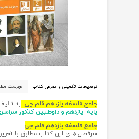
راهیان نفت
تاریخ
آموزش نرم افزار های فنی مهندسی
جغرافیا
علوم اج
علوم س
توضیحات تکمیلی و معرفی کتاب
فهرست مطال
جامع فلسفه یازدهم قلم چی
به تالی
پایه یازدهم و داوطلبین کنکور سراسر
جامع فلسفه یازدهم قلم چی
سرفصل های این کتاب مطابق با آخری