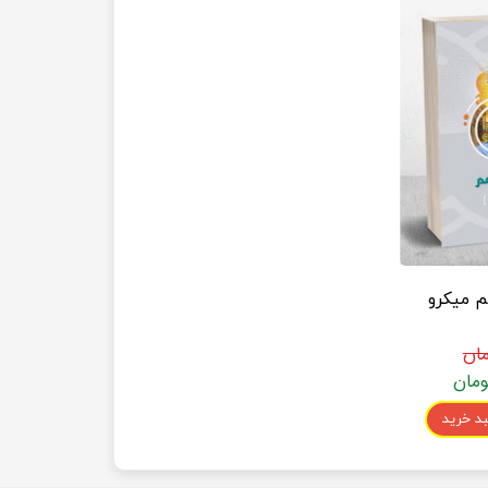
م میکرو
د خرید