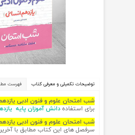
راهیان نفت
تاریخ
آموزش نرم افزار های فنی مهندسی
جغرافیا
علوم اج
علوم س
توضیحات تکمیلی و معرفی کتاب
فهرست مطال
شب امتحان علوم و فنون ادبی یازده
برای استفاده
دانش آموزان پایه یازده
شب امتحان علوم و فنون ادبی یازدهم
سرفصل های این کتاب مطابق با آخری