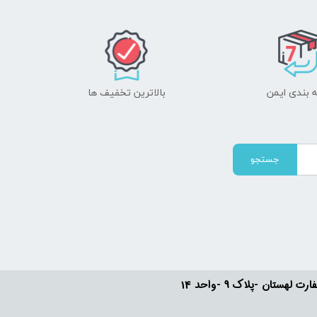
 بندی ایمن
بالاترین تخفیف ها
جستجو
ستان -پلاک 9 -واحد 14