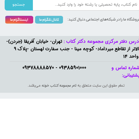
جستجو
روشگاه ما را در شبکه‌های اجتماعی دنبال کنید:
درس دفتر مرکزی مجموعه دکتر کتاب :
تهران- خیابان آفریقا (جردن)-
بالاتر از تقاطع میرداماد- کوچه مینا - جنب سفارت لهستان -پلاک 9
واحد 14
09385901000 - 09378888570​​​​​​​
ماره تماس و
شتیبانی: ​​​​​​​
تمام حقوق این سایت متعلق به
نام مجموعه کتاب خونه
می‌باشد.