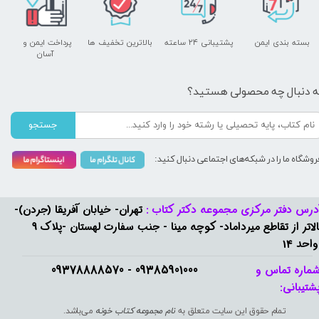
بسته بندی ایمن
پشتیبانی ۲۴ ساعته
بالاترین تخفیف ها
پرداخت ایمن و ​​​​​​​
آسان
ه دنبال چه محصولی هستید؟
جستجو
روشگاه ما را در شبکه‌های اجتماعی دنبال کنید:
درس دفتر مرکزی مجموعه دکتر کتاب :
تهران- خیابان آفریقا (جردن)-
بالاتر از تقاطع میرداماد- کوچه مینا - جنب سفارت لهستان -پلاک 9
واحد 14
09385901000 - 09378888570​​​​​​​
ماره تماس و
شتیبانی: ​​​​​​​
تمام حقوق این سایت متعلق به
نام مجموعه کتاب خونه
می‌باشد.