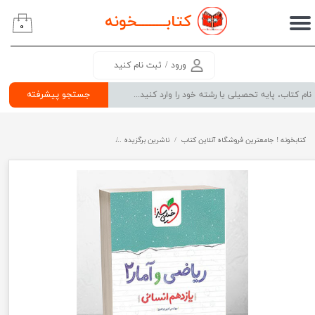
کتابــــــــ
خونه
۰
حساب کاربری من
تغییر گذر واژه
ورود
/
ثبت نام کنید
سفارشات
جستجو پیشرفته
خروج از حساب کاربری
کتابخونه ! جامعترین فروشگاه آنلاین کتاب
ناشرین برگزیده
شب امتحان ریاضی و آمار یازدهم خیلی