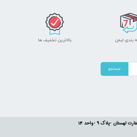
 بندی ایمن
بالاترین تخفیف ها
جستجو
ستان -پلاک 9 -واحد 14