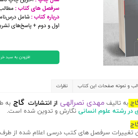
کتب پایه دوازدهم ریاضی فیزیک
سرفصل های کتاب :
مطالب ر
درباره کتاب :
شامل درس‌نامه
اول و دوم + پاسخ‌های تشر
تماعی
یاسی
افزودن به سبد خری
ب و نمونه صفحات این کتاب
نظرات
مهدی نصرالهی
گاج
گاج
به تالیف
از
انتشارات
به ط
ی در رشته علوم انسانی
نگارش و تدوین شده است.
اج
ن تغییرات سرفصل های کتب درسی اعلام شده از طرف