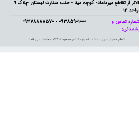
بالاتر از تقاطع میرداماد- کوچه مینا - جنب سفارت لهستان -پلاک 9
واحد 14
09385901000 - 09378888570​​​​​​​
ماره تماس و
شتیبانی: ​​​​​​​
تمام حقوق این سایت متعلق به
نام مجموعه کتاب خونه
می‌باشد.