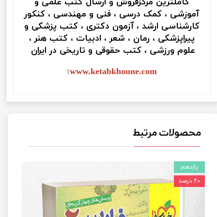
کاملترین مرکزفروش و ارسال کتب علمی و
آموزشی ، کمک درسی ، فنی و مهندسی ، کنکور
کارشناسی ارشد ، آزمون دکتری ، کتب پزشکی و
پیراپزشکی ، رمان ، شعر ، ادبیات ، کتب هنر ،
علوم ورزشی ، کتب حقوقی و تاریخی در ایران
www.ketabkhoune.com
1
محصولات مرتبط
یازدهم
۲۰ درصد