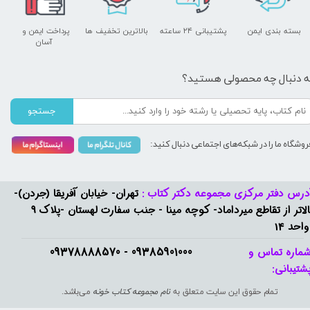
بسته بندی ایمن
پشتیبانی ۲۴ ساعته
بالاترین تخفیف ها
پرداخت ایمن و ​​​​​​​
آسان
ه دنبال چه محصولی هستید؟
جستجو
روشگاه ما را در شبکه‌های اجتماعی دنبال کنید:
درس دفتر مرکزی مجموعه دکتر کتاب :
تهران- خیابان آفریقا (جردن)-
بالاتر از تقاطع میرداماد- کوچه مینا - جنب سفارت لهستان -پلاک 9
واحد 14
09385901000 - 09378888570​​​​​​​
ماره تماس و
شتیبانی: ​​​​​​​
تمام حقوق این سایت متعلق به
نام مجموعه کتاب خونه
می‌باشد.