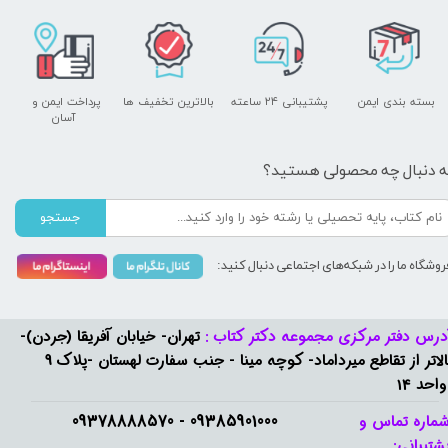
بسته بندی ایمن
پشتیبانی ۲۴ ساعته
بالاترین تخفیف ها
پرداخت ایمن و ​​​​​​​
آسان
ه دنبال چه محصولی هستید؟
جستجو
روشگاه ما را در شبکه‌های اجتماعی دنبال کنید:
درس دفتر مرکزی مجموعه دکتر کتاب :
تهران- خیابان آفریقا (جردن)-
بالاتر از تقاطع میرداماد- کوچه مینا - جنب سفارت لهستان -پلاک 9
واحد 14
09385901000 - 09378888570​​​​​​​
ماره تماس و
شتیبانی: ​​​​​​​