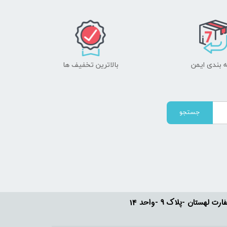
 بندی ایمن
بالاترین تخفیف ها
جستجو
ستان -پلاک 9 -واحد 14