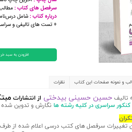
کتب پایه دوازدهم ریاضی فیزیک
سرفصل های کتاب :
مطالب 
درباره کتاب :
شامل درس‌نامه
+ تست های تالیفی و سراس
تماعی
یاسی
افزودن به سبد خری
ب و نمونه صفحات این کتاب
نظرات
حسین حسینی بیدختی
مبتک
 تالیف
از
انتشارات
 کنکور سراسری در کلیه رشته ها
نگارش و تدوین شده 
کران
ن تغییرات سرفصل های کتب درسی اعلام شده از طرف