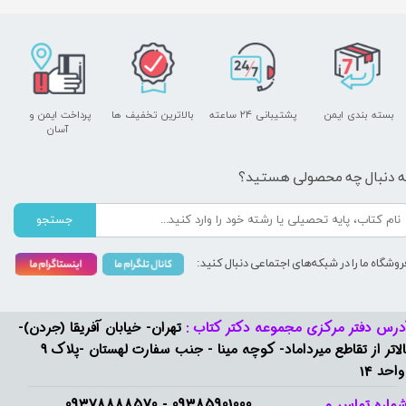
بسته بندی ایمن
پشتیبانی ۲۴ ساعته
بالاترین تخفیف ها
پرداخت ایمن و ​​​​​​​
آسان
ه دنبال چه محصولی هستید؟
جستجو
روشگاه ما را در شبکه‌های اجتماعی دنبال کنید:
درس دفتر مرکزی مجموعه دکتر کتاب :
تهران- خیابان آفریقا (جردن)-
بالاتر از تقاطع میرداماد- کوچه مینا - جنب سفارت لهستان -پلاک 9
واحد 14
09385901000 - 09378888570​​​​​​​
ماره تماس و