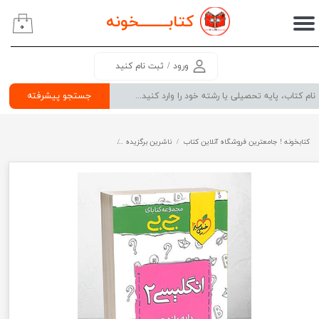
کتابــــــــ
خونه
۰
حساب کاربری من
تغییر گذر واژه
ورود
/
ثبت نام کنید
سفارشات
جستجو پیشرفته
خروج از حساب کاربری
کتابخونه ! جامعترین فروشگاه آنلاین کتاب
ناشرین برگزیده
زبان انگلیسی یازدهم جیبی خیلی سبز