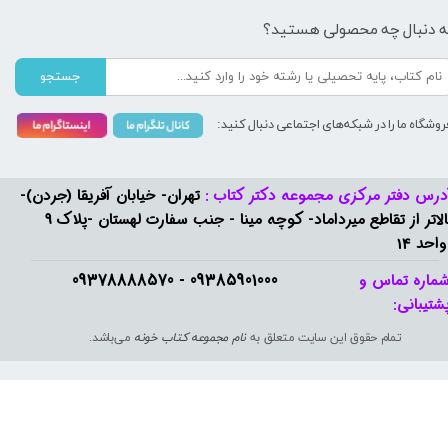
ه دنبال چه محصولی هستید؟
جستجو
روشگاه ما را در شبکه‌های اجتماعی دنبال کنید:
درس دفتر مرکزی مجموعه دکتر کتاب :
تهران- خیابان آفریقا (جردن)-
بالاتر از تقاطع میرداماد- کوچه مینا - جنب سفارت لهستان -پلاک 9
واحد 14
09385901000 - 09378888570​​​​​​​
ماره تماس و
شتیبانی: ​​​​​​​
تمام حقوق این سایت متعلق به
نام مجموعه کتاب خونه
می‌باشد.