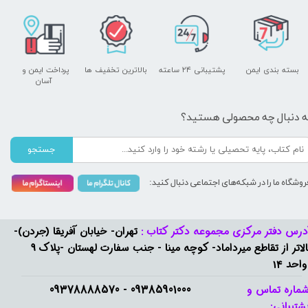
بسته بندی ایمن
پشتیبانی ۲۴ ساعته
بالاترین تخفیف ها
پرداخت ایمن و ​​​​​​​
آسان
ه دنبال چه محصولی هستید؟
جستجو
روشگاه ما را در شبکه‌های اجتماعی دنبال کنید:
درس دفتر مرکزی مجموعه دکتر کتاب :
تهران- خیابان آفریقا (جردن)-
بالاتر از تقاطع میرداماد- کوچه مینا - جنب سفارت لهستان -پلاک 9
واحد 14
09385901000 - 09378888570​​​​​​​
ماره تماس و
شتیبانی: ​​​​​​​