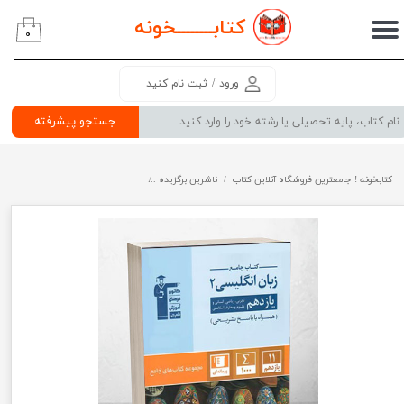
کتابــــــــ
خونه
۰
حساب کاربری من
تغییر گذر واژه
ورود
/
ثبت نام کنید
سفارشات
جستجو پیشرفته
خروج از حساب کاربری
کتابخونه ! جامعترین فروشگاه آنلاین کتاب
ناشرین برگزیده
جامع زبان انگلیسی یازدهم قلم چی