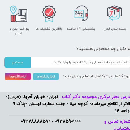
بسته بندی ایمن
پشتیبانی ۲۴ ساعته
بالاترین تخفیف ها
پرداخت ایمن و ​​​​​​​
آسان
ه دنبال چه محصولی هستید؟
جستجو
روشگاه ما را در شبکه‌های اجتماعی دنبال کنید:
درس دفتر مرکزی مجموعه دکتر کتاب :
تهران- خیابان آفریقا (جردن)-
بالاتر از تقاطع میرداماد- کوچه مینا - جنب سفارت لهستان -پلاک 9
واحد 14
09385901000 - 09378888570​​​​​​​
ماره تماس و
شتیبانی: ​​​​​​​