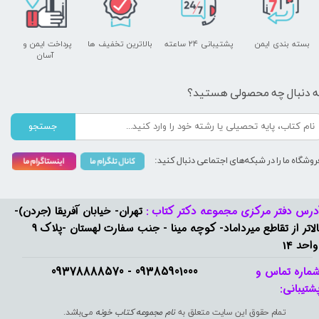
بسته بندی ایمن
پشتیبانی ۲۴ ساعته
بالاترین تخفیف ها
پرداخت ایمن و ​​​​​​​
آسان
ه دنبال چه محصولی هستید؟
جستجو
روشگاه ما را در شبکه‌های اجتماعی دنبال کنید:
درس دفتر مرکزی مجموعه دکتر کتاب :
تهران- خیابان آفریقا (جردن)-
بالاتر از تقاطع میرداماد- کوچه مینا - جنب سفارت لهستان -پلاک 9
واحد 14
09385901000 - 09378888570​​​​​​​
ماره تماس و
شتیبانی: ​​​​​​​
تمام حقوق این سایت متعلق به
نام مجموعه کتاب خونه
می‌باشد.