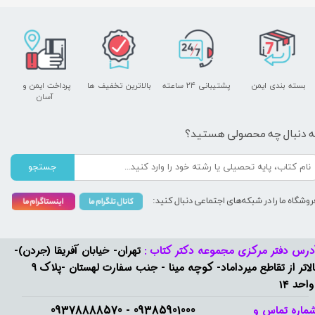
بسته بندی ایمن
پشتیبانی ۲۴ ساعته
بالاترین تخفیف ها
پرداخت ایمن و ​​​​​​​
آسان
ه دنبال چه محصولی هستید؟
جستجو
روشگاه ما را در شبکه‌های اجتماعی دنبال کنید:
درس دفتر مرکزی مجموعه دکتر کتاب :
تهران- خیابان آفریقا (جردن)-
بالاتر از تقاطع میرداماد- کوچه مینا - جنب سفارت لهستان -پلاک 9
واحد 14
09385901000 - 09378888570​​​​​​​
ماره تماس و