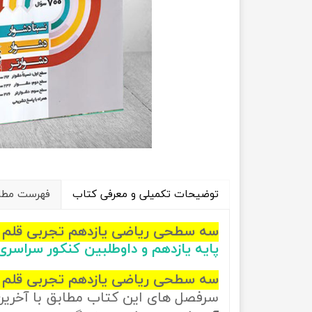
راهیان نفت
تاریخ
آموزش نرم افزار های فنی مهندسی
جغرافیا
علوم اج
علوم س
توضیحات تکمیلی و معرفی کتاب
فهرست مطال
سه سطحی ریاضی یازدهم تجربی قلم
پایه یازدهم و داوطلبین کنکور سراسر
سه سطحی ریاضی یازدهم تجربی قلم 
سرفصل های این کتاب مطابق با آخری