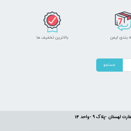
 بندی ایمن
بالاترین تخفیف ها
جستجو
ستان -پلاک 9 -واحد 14