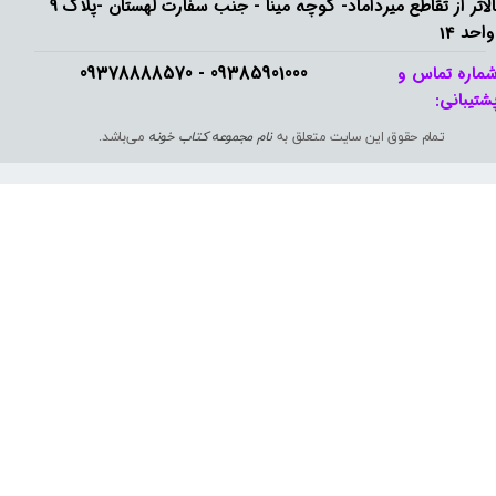
بالاتر از تقاطع میرداماد- کوچه مینا - جنب سفارت لهستان -پلاک 9
واحد 14
09385901000 - 09378888570​​​​​​​
ماره تماس و
شتیبانی: ​​​​​​​
تمام حقوق این سایت متعلق به
نام مجموعه کتاب خونه
می‌باشد.