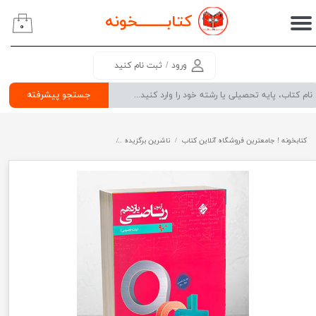
کتابــــــــ
خونه
۰
حساب کاربری من
تغییر گذر واژه
ورود
/
ثبت نام کنید
سفارشات
جستجو پیشرفته
خروج از حساب کاربری
کتابخونه ! جامعترین فروشگاه آنلاین کتاب
ناشرین برگزیده
آزمون ریاضی یازدهم تجربی 90 پلاس رشادت مبتکران