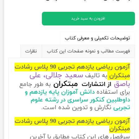
افزودن به سبد خرید
توضیحات تکمیلی و معرفی کتاب
فهرست مطالب و نمونه صفحات این کتاب
نظرات
آزمون ریاضی یازدهم تجربی 90 پلاس رشادت
سعید جلالی، علی
مبتکران
به تالیف
باصق
مبتکران
از
انتشارات
به طور جامع
برای استفاده
دانش آموزان پایه یازدهم و
داوطلبین کنکور سراسری در رشته علوم
تجربی
نگارش و تدوین شده است.
آزمون ریاضی یازدهم تجربی 90 پلاس رشادت
مبتکران
سرفصل های این کتاب مطابق با آخرین