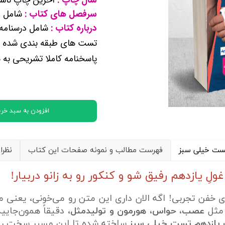
کتب پایه دوازدهم ریاضی فیزیک
سرفصل های کتاب :
شامل م
درباره کتاب :
شامل درسنامه
تماعی
تست های طبقه بندی شده اس
یاسی
پاسخنامه کاملا تشریحی به 
افزودن به سبد خری
ست خیلی سبز
فهرست مطالب و نمونه صفحات این کتاب
نظرا
ِ یازدهم رفیق شو و کنکور رو به زانو دربیار!
قای خفن تجربی! اگه الان داری این متن رو می‌خونی، یعنی
 مثل
عصب، حواس، هورمون و تولیدمثل
، دقیقاً همون‌جای
یازدهم تست خیلی سبز
ساخته شده تا این مسیر سخت رو ب