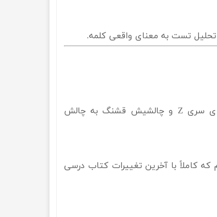
فرقی نمی‌کنه سطحت چیه! اگه صفری، درسنامه‌هاش راهت میندازه و اگه قوی هستی، تست‌های سری Z و چالشیش قشنگ به چالش
ه کاملاً با آخرین تغییرات کتاب درسی