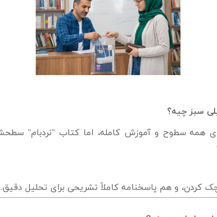
ی همه سطوح و آموزش کامله، اما کتاب "نردبام" سطحش خ
چک کردن، و هم پاسخنامه کاملاً تشریحی برای تحلیل دقیق.