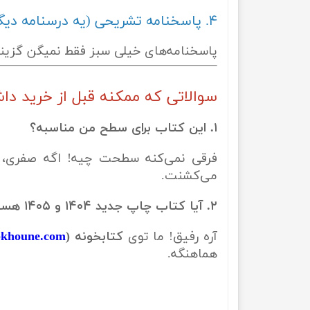
۴. پاسخنامه تشریحی (یه درسنامه دیگه!)
پاسخنامه‌های خیلی سبز فقط نمیگن گزینه ۲ درسته؛ بلکه بهت میگن چرا ۱ و ۳ و ۴ غلطن! این یعنی تحلیل تست به معنای واقعی 
سوالاتی که ممکنه قبل از خرید داشته
۱. این کتاب برای سطح من مناسبه؟
می‌کشنت.
۲. آیا کتاب چاپ جدید ۱۴۰۴ و ۱۴۰۵ هست؟
آره رفیق! ما توی
کتابخونه (
bkhoune.com
هماهنگه.