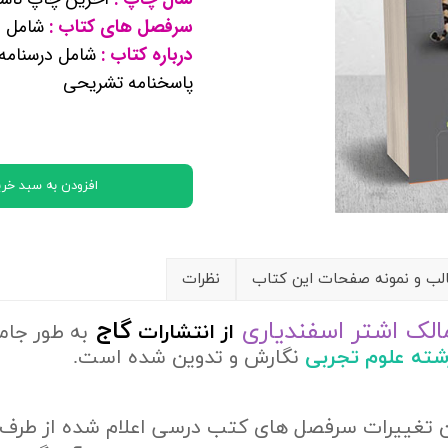
کتب پایه دوازدهم ریاضی فیزیک
سرفصل های کتاب :
شامل م
درباره کتاب :
شامل درسنامه 
پاسخنامه تشریحی
تماعی
یاسی
افزودن به سبد خری
ب و نمونه صفحات این کتاب
نظرات
الک اشتر اسفندیاری
گاج
از
انتشارات
به طور جام
رشته علوم تجربی
نگارش و تدوین شده است.
ن تغییرات سرفصل های کتب درسی اعلام شده از طرف