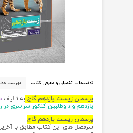
راهیان نفت
تاریخ
آموزش نرم افزار های فنی مهندسی
جغرافیا
علوم اج
علوم س
توضیحات تکمیلی و معرفی کتاب
فهرست مطال
م
پرسمان زیست یازدهم گاج
به تالیف
یازدهم و داوطلبین کنکور سراسری در 
پرسمان زیست یازدهم گاج
سرفصل های این کتاب مطابق با آخری