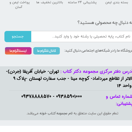
بسته بندی ایمن
پشتیبانی ۲۴ ساعته
بالاترین تخفیف ها
پرداخت ایمن و ​​​​​​​
آسان
ه دنبال چه محصولی هستید؟
جستجو
روشگاه ما را در شبکه‌های اجتماعی دنبال کنید:
درس دفتر مرکزی مجموعه دکتر کتاب :
تهران- خیابان آفریقا (جردن)-
بالاتر از تقاطع میرداماد- کوچه مینا - جنب سفارت لهستان -پلاک 9
واحد 14
09385901000 - 09378888570​​​​​​​
ماره تماس و
شتیبانی: ​​​​​​​
تمام حقوق این سایت متعلق به
نام مجموعه کتاب خونه
می‌باشد.