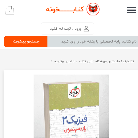
کتابــــــــ
خونه
۰
حساب کاربری من
تغییر گذر واژه
ورود
/
ثبت نام کنید
سفارشات
جستجو پیشرفته
خروج از حساب کاربری
کتابخونه ! جامعترین فروشگاه آنلاین کتاب
ناشرین برگزیده
شب امتحان فیزیک یازدهم تجربی خیل