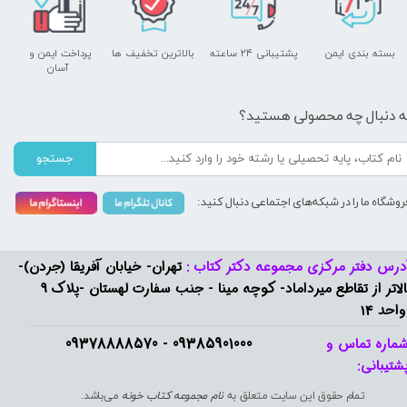
بسته بندی ایمن
پشتیبانی ۲۴ ساعته
بالاترین تخفیف ها
پرداخت ایمن و ​​​​​​​
آسان
ه دنبال چه محصولی هستید؟
جستجو
روشگاه ما را در شبکه‌های اجتماعی دنبال کنید:
درس دفتر مرکزی مجموعه دکتر کتاب :
تهران- خیابان آفریقا (جردن)-
بالاتر از تقاطع میرداماد- کوچه مینا - جنب سفارت لهستان -پلاک 9
واحد 14
09385901000 - 09378888570​​​​​​​
ماره تماس و
شتیبانی: ​​​​​​​
تمام حقوق این سایت متعلق به
نام مجموعه کتاب خونه
می‌باشد.