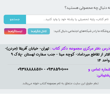
ه دنبال چه محصولی هستید؟
جستجو
روشگاه ما را در شبکه‌های اجتماعی دنبال کنید:
درس دفتر مرکزی مجموعه دکتر کتاب :
تهران- خیابان آفریقا (جردن)-
بالاتر از تقاطع میرداماد- کوچه مینا - جنب سفارت لهستان -پلاک 9
واحد 14
09385901000 - 09378888570​​​​​​​
ماره تماس و
شتیبانی: ​​​​​​​
تمام حقوق این سایت متعلق به
نام مجموعه کتاب خونه
می‌باشد.