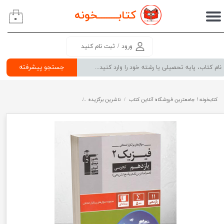
کتابــــــــ
خونه
۰
حساب کاربری من
تغییر گذر واژه
ورود
/
ثبت نام کنید
سفارشات
جستجو پیشرفته
خروج از حساب کاربری
کتابخونه ! جامعترین فروشگاه آنلاین کتاب
ناشرین برگزیده
سوال های پرتکرار فیزیک یازدهم تجرب