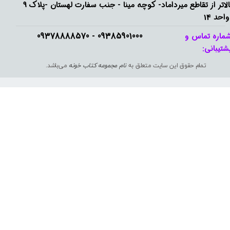
بالاتر از تقاطع میرداماد- کوچه مینا - جنب سفارت لهستان -پلاک 9
واحد 14
09385901000 - 09378888570​​​​​​​
ماره تماس و
شتیبانی: ​​​​​​​
تمام حقوق این سایت متعلق به
نام مجموعه کتاب خونه
می‌باشد.