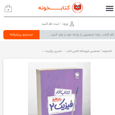
کتابــــــــ
خونه
۰
حساب کاربری من
تغییر گذر واژه
ورود
/
ثبت نام کنید
سفارشات
جستجو پیشرفته
خروج از حساب کاربری
کتابخونه ! جامعترین فروشگاه آنلاین کتاب
ناشرین برگزیده
کتاب کار فیزیک یازدهم تجربی مهروما