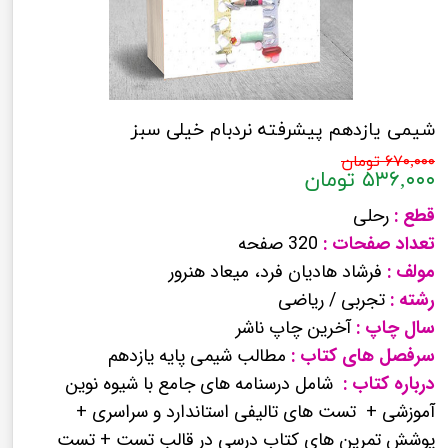
شیمی یازدهم پیشرفته نردبام خیلی سبز
۶۷۰,۰۰۰ تومان
۵۳۶,۰۰۰ تومان
قطع :
رحلی
تعداد صفحات :
320 صفحه
مولف :
فرشاد هادیان فرد، میعاد هنرور
رشته :
تجربی / ریاضی
سال چاپ :
آخرین چاپ ناشر
سرفصل های کتاب :
مطالب شیمی پایه یازدهم
درباره کتاب :
شامل درسنامه های جامع با شیوه نوین
آموزشی + تست های تالیفی استاندارد و سراسری +
پوشش تمرین های کتاب درسی در قالب تست + تست