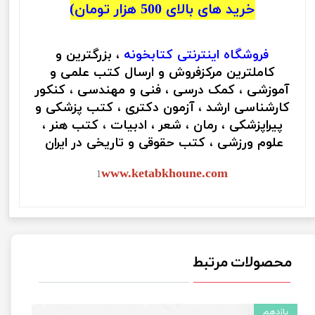
خرید های بالای 500 هزار تومان)
فروشگاه اینترنتی
کتابخونه
، بزرگترین و
کاملترین مرکزفروش و ارسال کتب علمی و
آموزشی ، کمک درسی ، فنی و مهندسی ، کنکور
کارشناسی ارشد ، آزمون دکتری ، کتب پزشکی و
پیراپزشکی ، رمان ، شعر ، ادبیات ، کتب هنر ،
علوم ورزشی ، کتب حقوقی و تاریخی در ایران
www.ketabkhoune.com
1
محصولات مرتبط
یازدهم