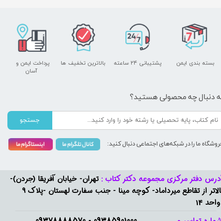
بسته بندی ایمن
پشتیبانی ۲۴ ساعته
بالاترین تخفیف ها
پرداخت ایمن و ​​​​​​​
آسان
ه دنبال چه محصولی هستید؟
جستجو
روشگاه ما را در شبکه‌های اجتماعی دنبال کنید:
درس دفتر مرکزی مجموعه دکتر کتاب :
تهران- خیابان آفریقا (جردن)-
بالاتر از تقاطع میرداماد- کوچه مینا - جنب سفارت لهستان -پلاک 9
واحد 14
09385901000 - 09378888570​​​​​​​
ماره تماس و