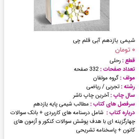
شیمی یازدهم آبی قلم چی
۰ تومان
قطع :
رحلی
تعداد صفحات :
332 صفحه
مولف :
گروه مولفان
رشته :
تجربی / ریاضی
سال چاپ :
آخرین چاپ ناشر
سرفصل های کتاب :
مطالب شیمی پایه یازدهم
درباره کتاب :
شامل درسنامه های کاربردی + بانک سوالات
چهارگزینه ای با هدف پوشش سوالات کنکور و آزمون های
کانون + پاسخنامه تشریحی