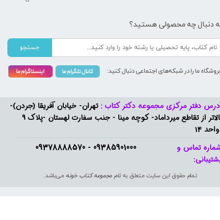
ه دنبال چه محصولی هستید؟
جستجو
روشگاه ما را در شبکه‌های اجتماعی دنبال کنید:
درس دفتر مرکزی مجموعه دکتر کتاب :
تهران- خیابان آفریقا (جردن)-
بالاتر از تقاطع میرداماد- کوچه مینا - جنب سفارت لهستان -پلاک 9
واحد 14
09385901000 - 09378888570​​​​​​​
ماره تماس و
شتیبانی: ​​​​​​​
تمام حقوق این سایت متعلق به
نام مجموعه کتاب خونه
می‌باشد.