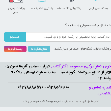
بسته بندی ایمن
پشتیبانی ۲۴ ساعته
بالاترین تخفیف ها
پرداخت ایمن و ​​​​​​​
آسان
ه دنبال چه محصولی هستید؟
جستجو
روشگاه ما را در شبکه‌های اجتماعی دنبال کنید:
درس دفتر مرکزی مجموعه دکتر کتاب :
تهران- خیابان آفریقا (جردن)-
بالاتر از تقاطع میرداماد- کوچه مینا - جنب سفارت لهستان -پلاک 9
واحد 14
09385901000 - 09378888570​​​​​​​
ماره تماس و
شتیبانی: ​​​​​​​
تمام حقوق این سایت متعلق به
نام مجموعه کتاب خونه
می‌باشد.