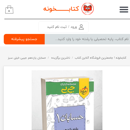
کتابــــــــ
خونه
۰
حساب کاربری من
تغییر گذر واژه
ورود
/
ثبت نام کنید
سفارشات
جستجو پیشرفته
خروج از حساب کاربری
کتابخونه ! جامعترین فروشگاه آنلاین کتاب
ناشرین برگزیده
حسابان یازدهم جیبی خیلی سبز