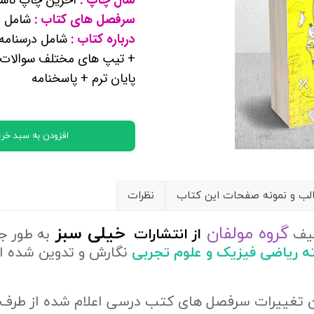
کتب پایه دوازدهم ریاضی فیزیک
سرفصل های کتاب :
شامل م
درباره کتاب :
شامل درسنامه 
تماعی
+ تیپ های مختلف سوالات ا
پایان ترم + پاسخنامه
یاسی
افزودن به سبد خری
ب و نمونه صفحات این کتاب
نظرات
گروه مولفان
خیلی سبز
لیف
از
انتشارات
به طور ج
ته ریاضی فیزیک و علوم تجربی
نگارش و تدوین شده 
ن تغییرات سرفصل های کتب درسی اعلام شده از طرف