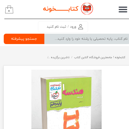
کتابــــــــ
خونه
۰
حساب کاربری من
تغییر گذر واژه
ورود
/
ثبت نام کنید
سفارشات
جستجو پیشرفته
خروج از حساب کاربری
کتابخونه ! جامعترین فروشگاه آنلاین کتاب
ناشرین برگزیده
هندسه دهم پیشرفته نردبام خیلی سبز