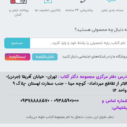
بسته بندی ایمن
پشتیبانی ۲۴ ساعته
بالاترین تخفیف ها
پرداخت ایمن و ​​​​​​​
آسان
ه دنبال چه محصولی هستید؟
جستجو
روشگاه ما را در شبکه‌های اجتماعی دنبال کنید:
درس دفتر مرکزی مجموعه دکتر کتاب :
تهران- خیابان آفریقا (جردن)-
بالاتر از تقاطع میرداماد- کوچه مینا - جنب سفارت لهستان -پلاک 9
واحد 14
09385901000 - 09378888570​​​​​​​
ماره تماس و
شتیبانی: ​​​​​​​
تمام حقوق این سایت متعلق به
نام مجموعه کتاب خونه
می‌باشد.