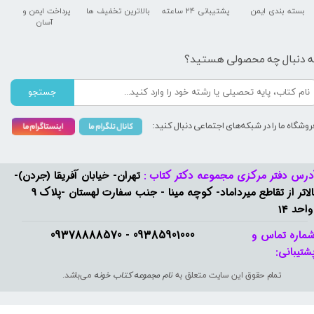
بسته بندی ایمن
پشتیبانی ۲۴ ساعته
بالاترین تخفیف ها
پرداخت ایمن و ​​​​​​​
آسان
ه دنبال چه محصولی هستید؟
جستجو
روشگاه ما را در شبکه‌های اجتماعی دنبال کنید:
درس دفتر مرکزی مجموعه دکتر کتاب :
تهران- خیابان آفریقا (جردن)-
بالاتر از تقاطع میرداماد- کوچه مینا - جنب سفارت لهستان -پلاک 9
واحد 14
09385901000 - 09378888570​​​​​​​
ماره تماس و
شتیبانی: ​​​​​​​
تمام حقوق این سایت متعلق به
نام مجموعه کتاب خونه
می‌باشد.