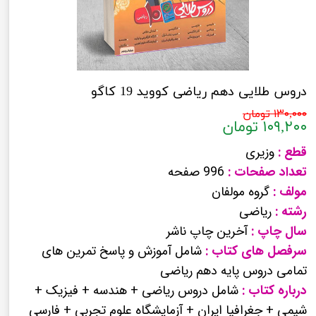
دروس طلایی دهم ریاضی کووید 19 کاگو
۱۳۰,۰۰۰ تومان
۱۰۹,۲۰۰ تومان
قطع :
وزیری
تعداد صفحات :
996 صفحه
مولف :
گروه مولفان
رشته :
ریاضی
سال چاپ :
آخرین چاپ ناشر
سرفصل های کتاب :
شامل آموزش و پاسخ تمرین های
تمامی دروس پایه دهم ریاضی
درباره کتاب :
شامل دروس ریاضی + هندسه + فیزیک +
شیمی + جغرافیا ایران + آزمایشگاه علوم تجربی + فارسی