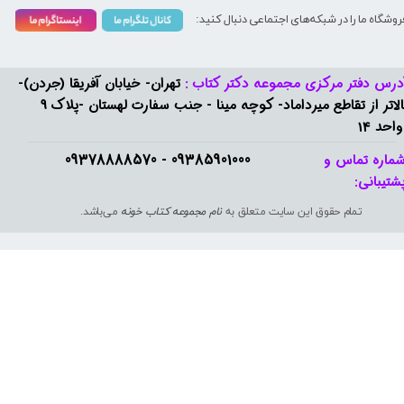
روشگاه ما را در شبکه‌های اجتماعی دنبال کنید:
درس دفتر مرکزی مجموعه دکتر کتاب :
تهران- خیابان آفریقا (جردن)-
بالاتر از تقاطع میرداماد- کوچه مینا - جنب سفارت لهستان -پلاک 9
واحد 14
09385901000 - 09378888570​​​​​​​
ماره تماس و
شتیبانی: ​​​​​​​
تمام حقوق این سایت متعلق به
نام مجموعه کتاب خونه
می‌باشد.