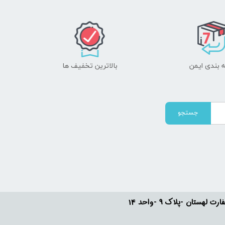
 بندی ایمن
بالاترین تخفیف ها
جستجو
ستان -پلاک 9 -واحد 14