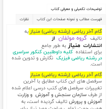
توضیحات تکمیلی و معرفی کتاب
فهرست مطالب و نمونه صفحات این کتاب
نظرات
گام آخر ریاضی (رشته ریاضی) منیاز
به
گروه مولفان
تالیف
از
منیاز
انتشارات
به طور جامع
برای استفاده
کلیه داوطلبین کنکور سراسری
در رشته ریاضی فیزیک
نگارش و تدوین شده
است.
گام آخر ریاضی (رشته ریاضی) منیاز
سرفصل های این کتاب مطابق با آخرین
تغییرات سرفصل های کتب درسی اعلام شده
از طرف
سازمان سنجش و آموزش و وزارت
آموزش و پرورش
تالیف گردیده است، به
همین جهت تمامی مباحث مورد نیاز برای