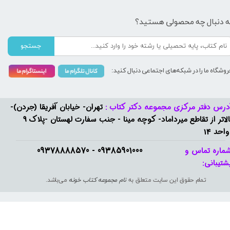
ه دنبال چه محصولی هستید؟
جستجو
روشگاه ما را در شبکه‌های اجتماعی دنبال کنید:
درس دفتر مرکزی مجموعه دکتر کتاب :
تهران- خیابان آفریقا (جردن)-
بالاتر از تقاطع میرداماد- کوچه مینا - جنب سفارت لهستان -پلاک 9
واحد 14
09385901000 - 09378888570​​​​​​​
ماره تماس و
شتیبانی: ​​​​​​​
تمام حقوق این سایت متعلق به
نام مجموعه کتاب خونه
می‌باشد.