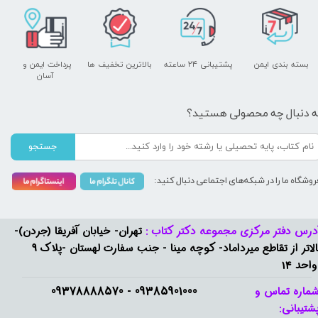
بسته بندی ایمن
پشتیبانی ۲۴ ساعته
بالاترین تخفیف ها
پرداخت ایمن و ​​​​​​​
آسان
ه دنبال چه محصولی هستید؟
جستجو
روشگاه ما را در شبکه‌های اجتماعی دنبال کنید:
درس دفتر مرکزی مجموعه دکتر کتاب :
تهران- خیابان آفریقا (جردن)-
بالاتر از تقاطع میرداماد- کوچه مینا - جنب سفارت لهستان -پلاک 9
واحد 14
09385901000 - 09378888570​​​​​​​
ماره تماس و
شتیبانی: ​​​​​​​